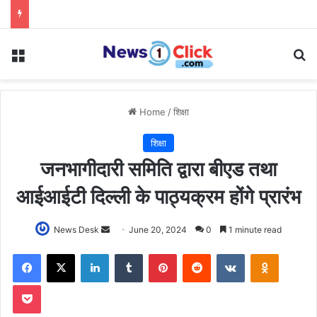
Menu
Se
Home
/
शिक्षा
शिक्षा
जनभागीदारी समिति द्वारा बीएड तथा
आईआईटी दिल्ली के पाठ्यक्रम होंगे प्रारंभ
Send
News Desk
June 20, 2024
0
1 minute read
an
Facebook
X
LinkedIn
Tumblr
Pinterest
Reddit
VKontakte
Odnoklas
email
Pocket