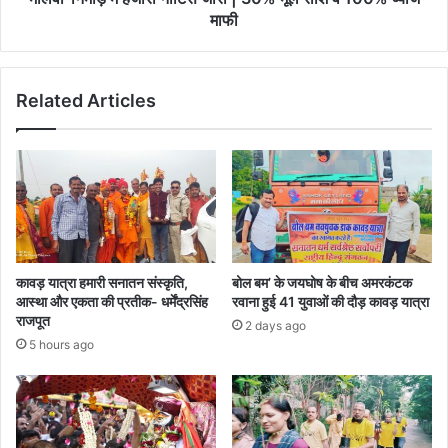
छूट,
माफी
मालवा-
निमाड़
में
Related Articles
हजारों
नोटिस
जारी
|
30%
मूल
राशि
व
100%
कावड़ यात्रा हमारी सनातन संस्कृति,
बोल बम’ के जयघोष के बीच अमरकंटक
ब्याज
आस्था और एकता की प्रतीक- धर्मेंद्रसिंह
रवाना हुई 41 युवाओं की दौड़ कावड़ यात्रा
माफी
राजपूत
2 days ago
5 hours ago