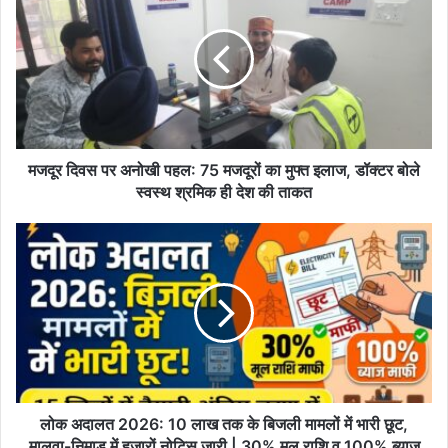
पर
अनोखी
पहल:
75
मजदूरों
का
मुफ्त
इलाज,
मजदूर दिवस पर अनोखी पहल: 75 मजदूरों का मुफ्त इलाज, डॉक्टर बोले
डॉक्टर
स्वस्थ श्रमिक ही देश की ताकत
बोले
स्वस्थ
लोक
श्रमिक
अदालत
ही
2026:
देश
10
की
लाख
ताकत
तक
के
बिजली
मामलों
में
लोक अदालत 2026: 10 लाख तक के बिजली मामलों में भारी छूट,
भारी
मालवा-निमाड़ में हजारों नोटिस जारी | 30% मूल राशि व 100% ब्याज