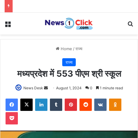
Menu
Se
Home
/
राज्य
राज्य
मध्यप्रदेश में 553 पीएम श्री स्कूल
Send
News Desk
August 1, 2024
0
1 minute read
an
Facebook
X
LinkedIn
Tumblr
Pinterest
Reddit
VKontakte
Odnoklas
email
Pocket