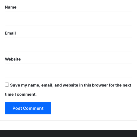
*
Name
Email
Website
Save my name, email, and website in this browser for the next
time I comment.