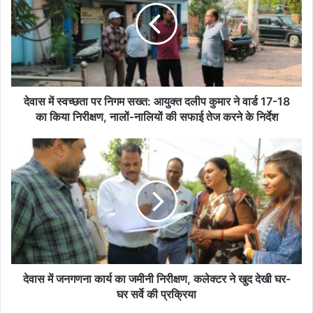
पर
निगम
सख्त:
आयुक्त
दलीप
कुमार
ने
देवास में स्वच्छता पर निगम सख्त: आयुक्त दलीप कुमार ने वार्ड 17-18
वार्ड
का किया निरीक्षण, नालों-नालियों की सफाई तेज करने के निर्देश
17-
18
देवास
का
में
किया
जनगणना
निरीक्षण,
कार्य
नालों-
का
नालियों
जमीनी
की
निरीक्षण,
सफाई
कलेक्टर
तेज
ने
करने
खुद
देवास में जनगणना कार्य का जमीनी निरीक्षण, कलेक्टर ने खुद देखी घर-
के
देखी
घर सर्वे की प्रक्रिया
निर्देश
घर-