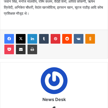
जवान सिंह, मनोज मालवीय, रश्मि कलम, वैदेही शर्मा, अर्पिता कोंकणी, ऋषभ
त्रिवेदी, अनिकेत चौधरी, वेदांत खरसोदिया, इरफान खान, सूरज राठौड़ आदि कोच
प्रशिक्षक मौजूद थे।
Facebook
X
LinkedIn
Tumblr
Pinterest
Reddit
VKontakte
Odnoklas
Pocket
Share via Email
Print
News Desk
Website