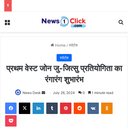
Menu
Se
Home
/
स्पोर्टस
स्पोर्टस
प्रथम वेस्ट जोन जु-जित्सु प्रतियोगिता का
रंगारंग शुभारंभ
Send
News Desk
July 26, 2024
0
1 minute read
an
Facebook
X
LinkedIn
Tumblr
Pinterest
Reddit
VKontakte
Odnoklas
email
Pocket