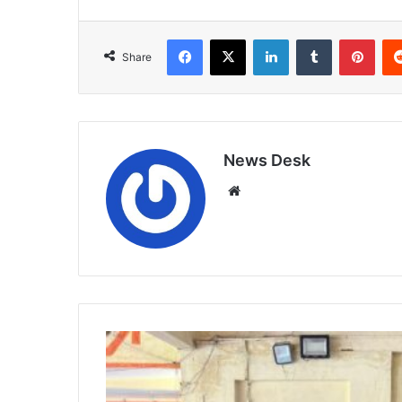
Facebook
X
LinkedIn
Tumblr
Pint
Share
News Desk
Website
मां
के
नाम
एक