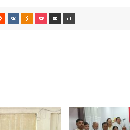
erest
Reddit
VKontakte
Odnoklassniki
Pocket
Share via Email
Print
दादी
सरस्वती
दया,
प्रेम