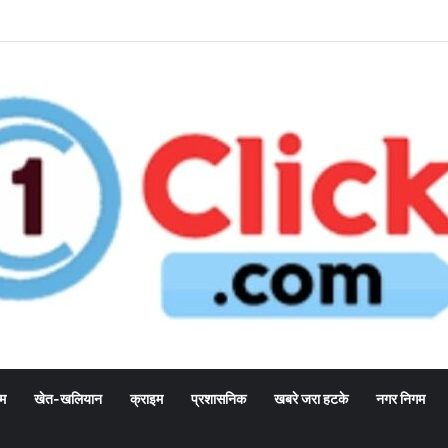
्म
खेत-खलियान
क्राइम
प्रशासनिक
खबरे जरा हटके
नगर निगम