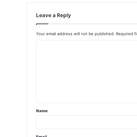
Leave a Reply
Your email address will not be published.
Required f
C
o
m
m
e
n
t
*
Name
Email