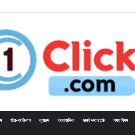
्म
खेत-खलियान
क्राइम
प्रशासनिक
खबरे जरा हटके
नगर निगम