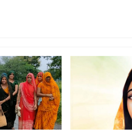
लोकमाता
देवी
अहिल्याबाई
की
300वीं
जयंती
वर्ष
पर
संगोष्ठी
13
अगस्त
को