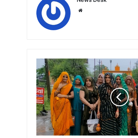
Website
जटाशंकर
से
बेहरी
तक
धूमधाम
से
निकली
मातृशक्ति
कावड़
यात्रा