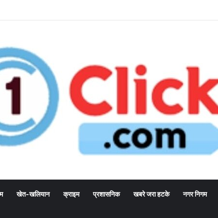
्म
खेत-खलियान
क्राइम
प्रशासनिक
खबरे जरा हटके
नगर निगम