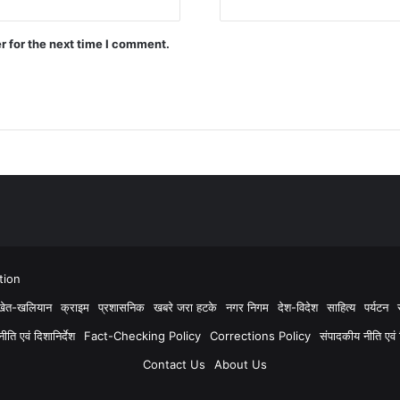
r for the next time I comment.
tion
खेत-खलियान
क्राइम
प्रशासनिक
खबरे जरा हटके
नगर निगम
देश-विदेश
साहित्य
पर्यटन
ति एवं दिशानिर्देश
Fact-Checking Policy
Corrections Policy
संपादकीय नीति एवं द
Contact Us
About Us