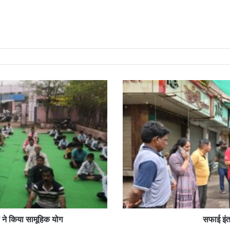
सफाई
इंतजामों
को
लेकर
महापौर
एक्शन
में
ं ने किया सामूहिक योग
सफाई इंत