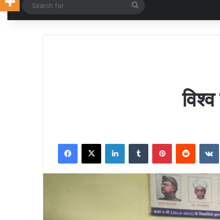
Random Article
Search
for
विश्व
Facebook
X
LinkedIn
Tumblr
Pinterest
Reddit