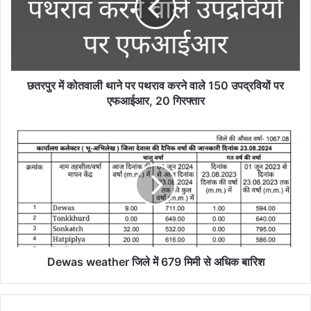
पर
पथराव
करने
वाले
150
उपद्रवियों
छतरपुर में कोतवाली थाने पर पथराव करने वाले 150 उपद्रवियों पर
पर
एफआईआर, 20 गिरफ्तार
एफआईआर,
20
Dewas
गिरफ्तार
weather
जिले
में
679
मिमी
से
अधिक
बारिश
Dewas weather जिले में 679 मिमी से अधिक बारिश