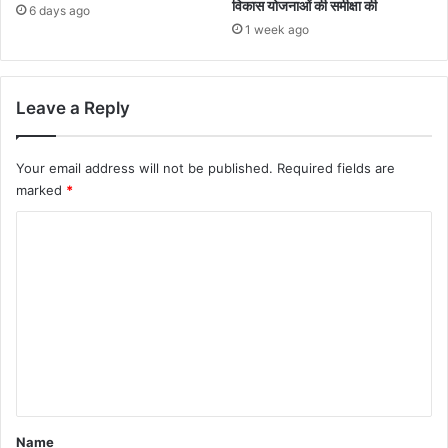
विकास योजनाओं की समीक्षा की
6 days ago
1 week ago
Leave a Reply
Your email address will not be published.
Required fields are
marked
*
C
o
m
m
e
n
t
*
Name