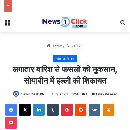
Menu
Se
Home
/
खेत-खलियान
खेत-खलियान
लगातार बारिश से फसलों को नुकसान,
सोयाबीन में इल्ली की शिकायत
Send
News Desk
August 23, 2024
0
1 minute read
an
Facebook
X
LinkedIn
Tumblr
Pinterest
Reddit
VKontakte
Odnoklas
email
Pocket