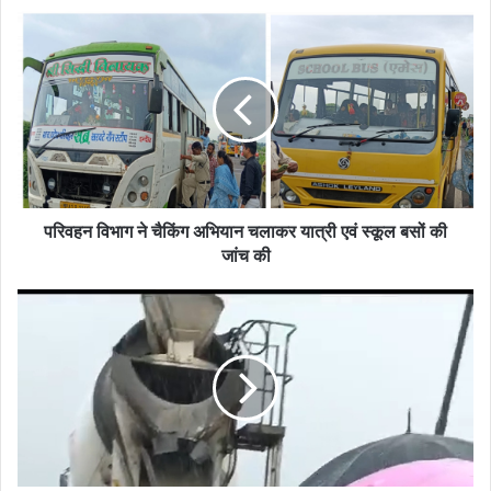
परिवहन
विभाग
ने
चैकिंग
अभियान
चलाकर
यात्री
एवं
स्कूल
बसों
परिवहन विभाग ने चैकिंग अभियान चलाकर यात्री एवं स्कूल बसों की
की
जांच की
जांच
की
नेमावर:
44
वर्ष
पुराने
नर्मदा
पुल
पर
अचानक
हुआ