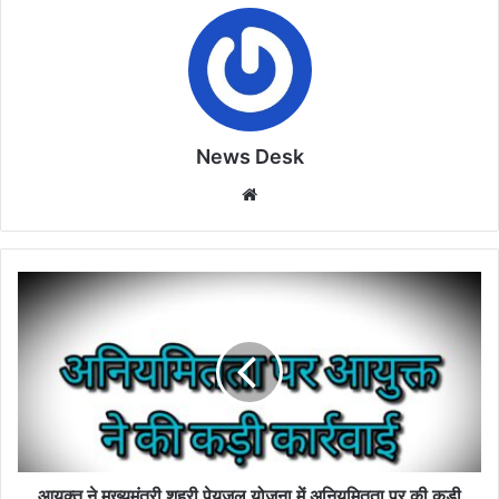
News Desk
Website
आयुक्त
ने
मुख्यमंत्री
शहरी
पेयजल
योजना
में
अनियमितता
पर
की
आयुक्त ने मुख्यमंत्री शहरी पेयजल योजना में अनियमितता पर की कड़ी