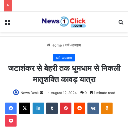
Menu
Se
Home
/
धर्म-अध्यात्म
धर्म-अध्यात्म
जटाशंकर से बेहरी तक धूमधाम से निकली
मातृशक्ति कावड़ यात्रा
Send
News Desk
August 12, 2024
0
1 minute read
an
Facebook
X
LinkedIn
Tumblr
Pinterest
Reddit
VKontakte
Odnoklas
email
Pocket