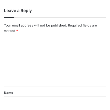
Leave a Reply
Your email address will not be published.
Required fields are
marked
*
C
o
m
m
e
n
t
*
Name