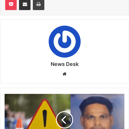
News Desk
Website
अज्ञात
वाहन
की
टक्कर
से
बाइकसवार