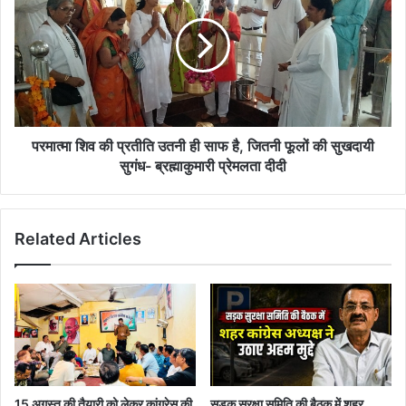
की
प्रतीति
उतनी
ही
साफ
है,
जितनी
फूलों
परमात्मा शिव की प्रतीति उतनी ही साफ है, जितनी फूलों की सुखदायी
की
सुगंध- ब्रह्माकुमारी प्रेमलता दीदी
सुखदायी
सुगंध-
ब्रह्माकुमारी
Related Articles
प्रेमलता
दीदी
15 अगस्त की तैयारी को लेकर कांग्रेस की
सड़क सुरक्षा समिति की बैठक में शहर