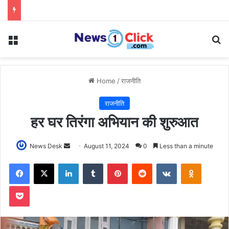
Menu
Se
Home
/
राजनीति
राजनीति
हर घर तिरंगा अभियान की शुरुआत
Send
News Desk
August 11, 2024
0
Less than a minute
an
Facebook
X
LinkedIn
Tumblr
Pinterest
Reddit
VKontakte
Odnoklas
email
Pocket