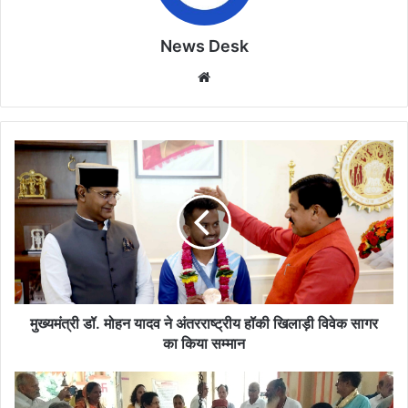
News Desk
Website
मुख्यमंत्री
डॉ.
मोहन
यादव
ने
अंतरराष्ट्रीय
हॉकी
खिलाड़ी
विवेक
सागर
मुख्यमंत्री डॉ. मोहन यादव ने अंतरराष्ट्रीय हॉकी खिलाड़ी विवेक सागर
का
का किया सम्मान
किया
सम्मान
परमात्मा
शिव