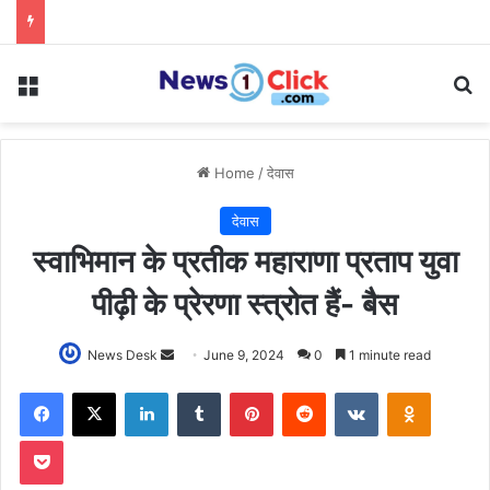
Menu
Se
Home
/
देवास
देवास
स्वाभिमान के प्रतीक महाराणा प्रताप युवा
पीढ़ी के प्रेरणा स्त्रोत हैं- बैस
Send
News Desk
June 9, 2024
0
1 minute read
an
Facebook
X
LinkedIn
Tumblr
Pinterest
Reddit
VKontakte
Odnoklas
email
Pocket