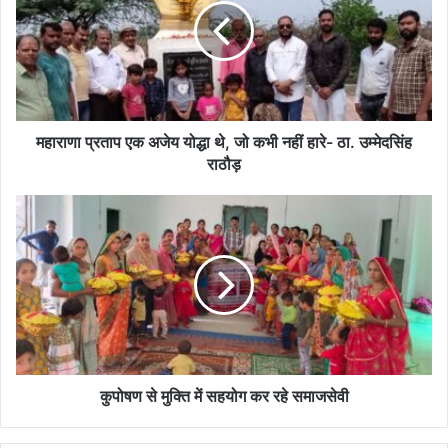
अजेय
योद्धा
थे,
जो
कभी
नहीं
हारे-
महाराणा प्रताप एक अजेय योद्धा थे, जो कभी नहीं हारे- ठा. उम्मेदसिंह
ठा.
राठौड़
उम्मेदसिंह
राठौड़
कुपोषण
से
मुक्ति
में
सहयोग
कर
रहे
समाजसेवी
कुपोषण से मुक्ति में सहयोग कर रहे समाजसेवी