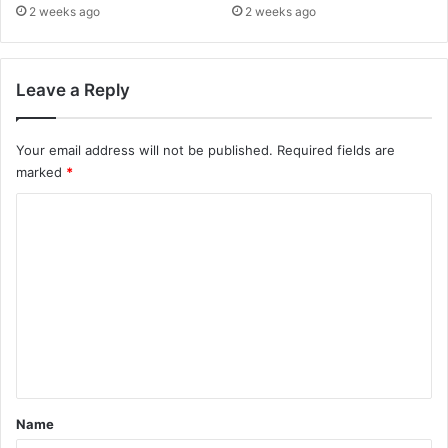
2 weeks ago
2 weeks ago
Leave a Reply
Your email address will not be published.
Required fields are
marked
*
C
o
m
m
e
n
t
*
Name