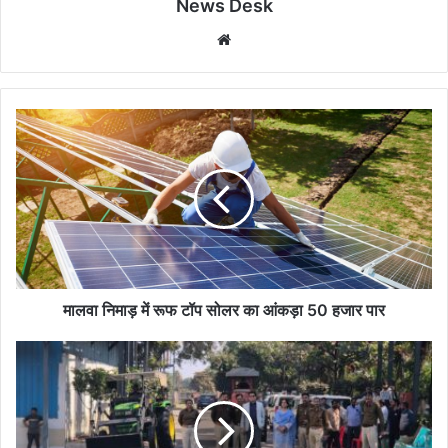
News Desk
Website
मालवा
निमाड़
में
रूफ
टॉप
सोलर
का
आंकड़ा
50
हजार
मालवा निमाड़ में रूफ टॉप सोलर का आंकड़ा 50 हजार पार
पार
पौने
2
करोड़
रुपए
कीमत