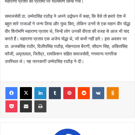
महाराणा प्रताप की प्रतिमा पर माल्यार्पण किया गया।
समाजसेवी ठा. उम्मेदसिंह राठौड़ ने अपने उद्बोधन में कहा, कि वैसे तो हमारे देश में
बहुत सारे राजाओं ने जन्म लिया और युध्द किए, लेकिन उनमें से एक महान वीर योद्धा
वीर शिरोमणि महाराणा प्रताप थे, जिन्हें लोग उनकी वीरता की वजह से आज भी याद
करते हैं। महाराणा प्रताप एक अजेय योद्धा थे, जो कभी नहीं हारे। इस अवसर पर
ठा. अजबसिंह राठौर, दिलीपसिंह राठौड़, मोहनदास बैरागी, सौदान सिंह, अंकितसिंह
फौजी, अमृतलाल, जितेंद्र, रामकिशन सहित समाजसेवी, गणमान्य नागरिक
उपस्थित थे। यह जानकारी उम्मेदसिंह राठौड़ ने दी।
Facebook
X
LinkedIn
Tumblr
Pinterest
Reddit
VKontakte
Odnoklas
Pocket
Share via Email
Print