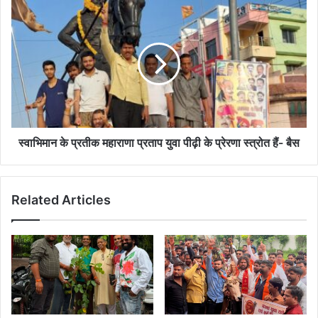
यात्रा
स्वाभिमान
के
प्रतीक
महाराणा
प्रताप
युवा
पीढ़ी
के
प्रेरणा
स्त्रोत
स्वाभिमान के प्रतीक महाराणा प्रताप युवा पीढ़ी के प्रेरणा स्त्रोत हैं- बैस
हैं-
बैस
Related Articles