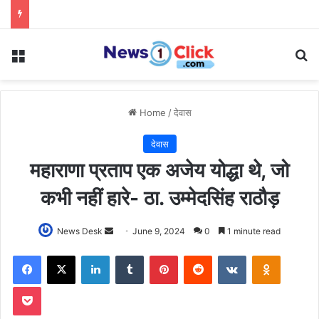
Menu
Se
Home
/
देवास
देवास
महाराणा प्रताप एक अजेय योद्धा थे, जो
कभी नहीं हारे- ठा. उम्मेदसिंह राठौड़
Send
News Desk
June 9, 2024
0
1 minute read
an
Facebook
X
LinkedIn
Tumblr
Pinterest
Reddit
VKontakte
Odnoklas
email
Pocket