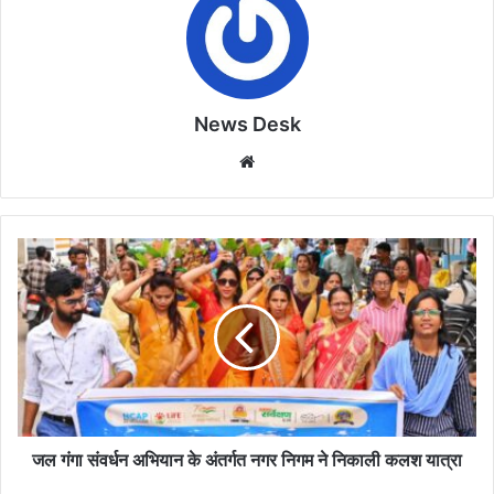
News Desk
Website
जल
गंगा
संवर्धन
अभियान
के
अंतर्गत
नगर
निगम
ने
निकाली
जल गंगा संवर्धन अभियान के अंतर्गत नगर निगम ने निकाली कलश यात्रा
कलश