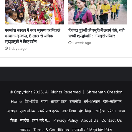
मनमहेश स्वरूप में नगर भ्रमण पर निकले
दिवंगत पूर्वजों की स्मृति में लगाएं पौधे, यही
भगवान महाकाल, 8 लाख से अधिक
सच्ची श्रद्धांजलि : गायत्री परिवार
श्रद्धालुओं ने किए दर्शन
1 week ago
5 days ago
© Copyright 2026, All Rights Reserved | Shreenath Creation
Home
देश-विदेश
राज्य
आपका शहर
राजनीति
धर्म-अध्यात्म
खेत-खलियान
क्राइम
प्रशासनिक
खबरे जरा हटके
नगर निगम
देश-विदेश
साहित्य
पर्यटन
राज्य
शिक्षा
स्पोर्टस
हमारे बारे में…
Privacy Policy
About Us
Contact Us
स्वास्थ्य
Terms & Conditions
संपादकीय नीति एवं दिशानिर्देश