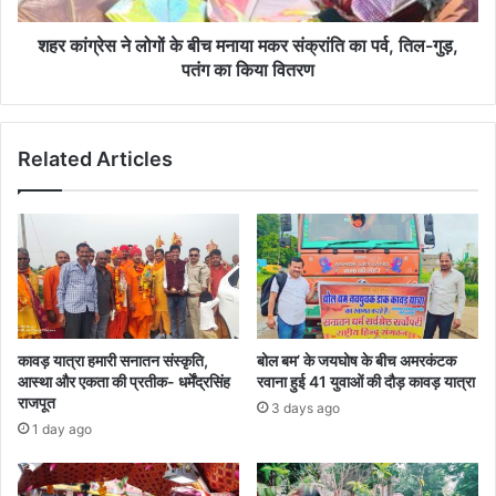
संक्रांति
का
शहर कांग्रेस ने लोगों के बीच मनाया मकर संक्रांति का पर्व, तिल-गुड़,
पर्व,
पतंग का किया वितरण
तिल-
गुड़,
पतंग
Related Articles
का
किया
वितरण
कावड़ यात्रा हमारी सनातन संस्कृति,
बोल बम’ के जयघोष के बीच अमरकंटक
आस्था और एकता की प्रतीक- धर्मेंद्रसिंह
रवाना हुई 41 युवाओं की दौड़ कावड़ यात्रा
राजपूत
3 days ago
1 day ago