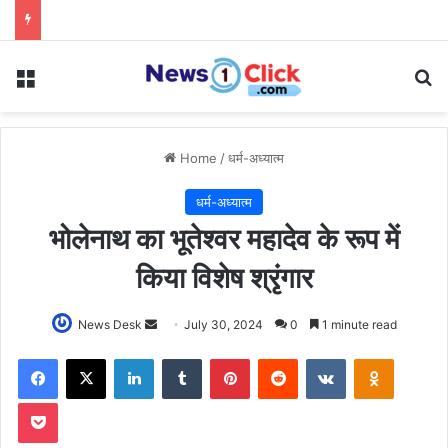
Menu
Se
Home
/
धर्म-अध्यात्म
धर्म-अध्यात्म
भोलेनाथ का भूतेश्वर महादेव के रूप में
किया विशेष श्रृंगार
Send
News Desk
July 30, 2024
0
1 minute read
an
Facebook
X
LinkedIn
Tumblr
Pinterest
Reddit
VKontakte
Odnoklas
email
Pocket