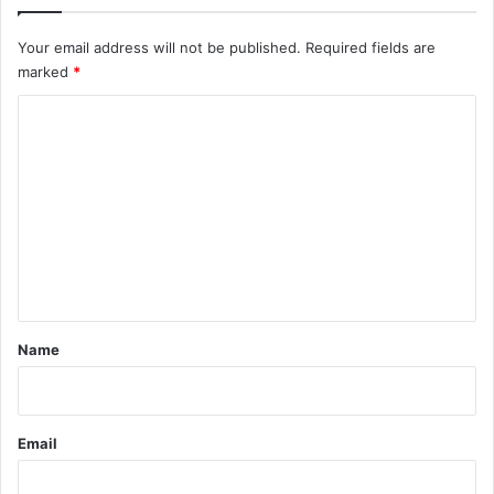
Your email address will not be published.
Required fields are
marked
*
C
o
m
m
e
n
t
*
Name
Email