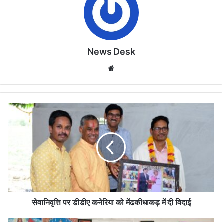
News Desk
Website
सेवानिवृत्ति
पर
डीडीए
कनेरिया
को
मेंढकीधाकड़
में
दी
विदाई
सेवानिवृत्ति पर डीडीए कनेरिया को मेंढकीधाकड़ में दी विदाई