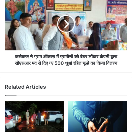
कलेक्‍टर
ने
ग्राम
ओंकारा
में
ग्रामीणों
को
बेयर
लॉकर
कंपनी
कलेक्‍टर ने ग्राम ओंकारा में ग्रामीणों को बेयर लॉकर कंपनी द्वारा
द्वारा
सीएसआर मद से दिए गए 500 धुआं रहित चूल्हे का किया वितरण
सीएसआर
मद
से
Related Articles
दिए
गए
500
धुआं
रहित
चूल्हे
का
किया