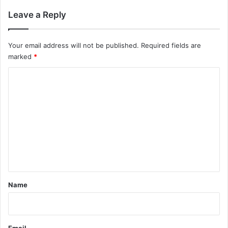
Leave a Reply
Your email address will not be published.
Required fields are
marked
*
C
o
m
m
e
n
t
*
Name