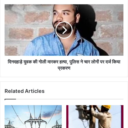
है
बजट-
दिनदहाड़े
ऊर्जा
युवक
मंत्री
की
श्री
गोली
तोमर
मारकर
हत्या,
पुलिस
ने
चार
लोगों
दिनदहाड़े युवक की गोली मारकर हत्या, पुलिस ने चार लोगों पर दर्ज किया
पर
प्रकरण
दर्ज
किया
प्रकरण
Related Articles