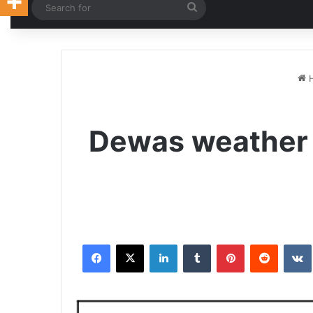
Random Article
Search
for
Dewas weather जिले
Facebook
X
LinkedIn
Tumblr
Pinterest
Reddit