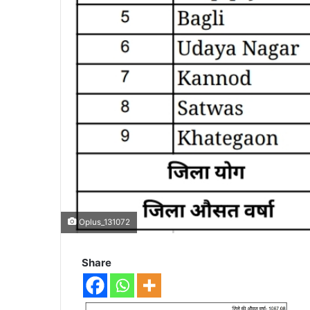
Oplus_131072
Share