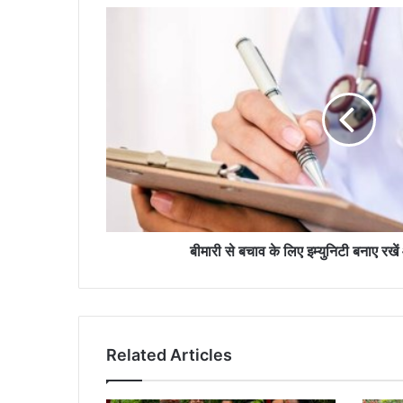
बीमारी
से
बचाव
के
लिए
इम्युनिटी
बनाए
रखें
और
बाहर
खाने
से
बचें
बीमारी से बचाव के लिए इम्युनिटी बनाए रखें
Related Articles