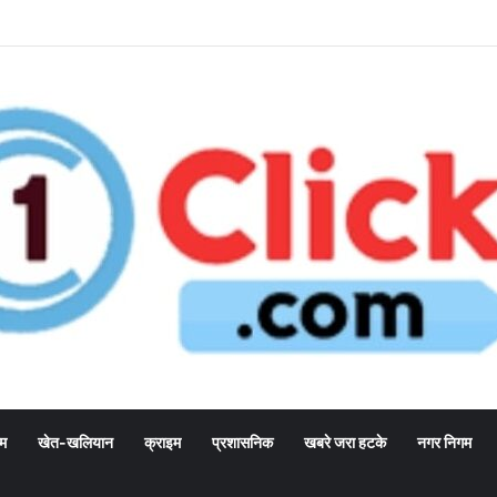
्म
खेत-खलियान
क्राइम
प्रशासनिक
खबरे जरा हटके
नगर निगम