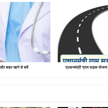
प्रधानमंत्री
ग्राम
सड़क
योजना
के
नए
मापदंडों
के
बाद
देश
में
पहली
सड़क
 और बाहर खाने से बचें
प्रधानमंत्री ग्राम सड़क योजना क
प्रदेश
में
बनी