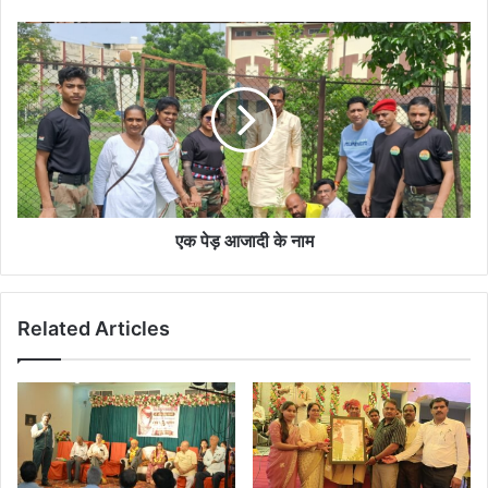
स्वतंत्रता
दिवस
एक
पेड़
आजादी
के
नाम
एक पेड़ आजादी के नाम
Related Articles