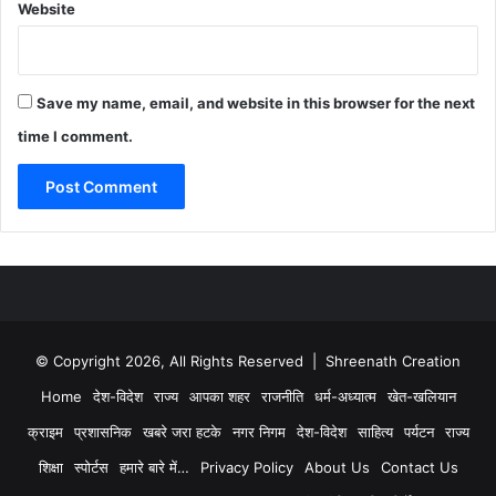
Website
Save my name, email, and website in this browser for the next
time I comment.
© Copyright 2026, All Rights Reserved | Shreenath Creation
Home
देश-विदेश
राज्य
आपका शहर
राजनीति
धर्म-अध्यात्म
खेत-खलियान
क्राइम
प्रशासनिक
खबरे जरा हटके
नगर निगम
देश-विदेश
साहित्य
पर्यटन
राज्य
शिक्षा
स्पोर्टस
हमारे बारे में…
Privacy Policy
About Us
Contact Us