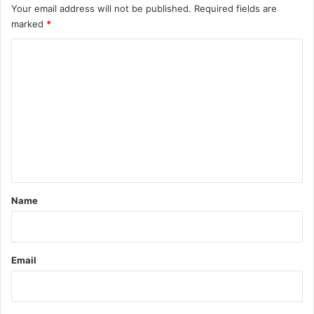
Your email address will not be published.
Required fields are
marked
*
C
o
m
m
e
n
t
*
Name
Email