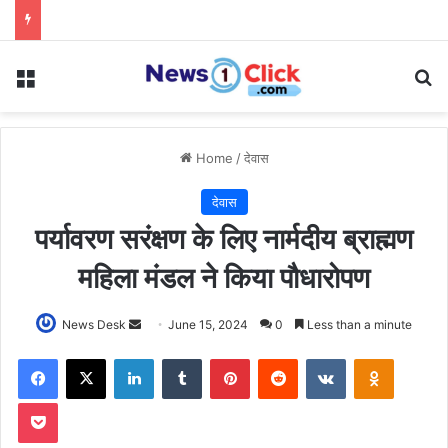
Menu
Se
Home
/
देवास
देवास
पर्यावरण सरंक्षण के लिए नार्मदीय ब्राह्मण
महिला मंडल ने किया पौधारोपण
Send
News Desk
June 15, 2024
0
Less than a minute
an
Facebook
X
LinkedIn
Tumblr
Pinterest
Reddit
VKontakte
Odnoklas
email
Pocket