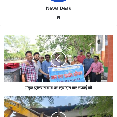
News Desk
Website
मंडुक
पुष्कर
तालाब
पर
श्रमदान
कर
सफाई
की
मंडुक पुष्कर तालाब पर श्रमदान कर सफाई की
प्रशासन
ने
ग्राम
शंकरगढ़