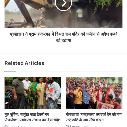
में
स्थित
राम
मंदिर
की
जमीन
प्रशासन ने ग्राम शंकरगढ़ में स्थित राम मंदिर की जमीन से अवैध कब्जे
से
को हटाया
अवैध
कब्जे
को
Related Articles
हटाया
गुरु पूर्णिमा: चामुंडा माता टेकरी पर
गोमाता को ‘राष्ट्रमाता’ का दर्जा देने की मांग,
पौधारोपण, पर्यावरण संरक्षण का दिया संदेश
राष्ट्रपति के नाम सौंपा ज्ञापन
1 week ago
1 week ago