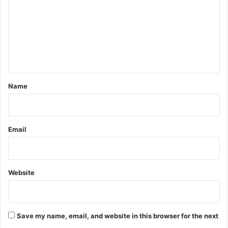
m
m
e
n
t
*
Name
Email
Website
Save my name, email, and website in this browser for the next