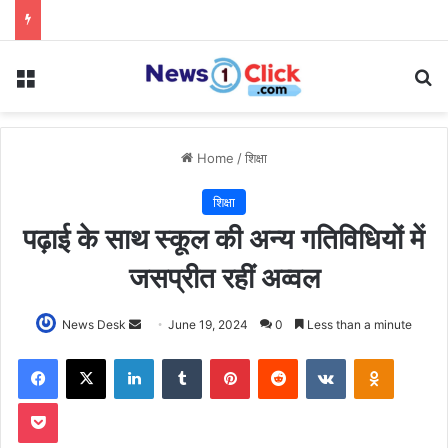
Menu
Se
Home
/
शिक्षा
शिक्षा
पढ़ाई के साथ स्कूल की अन्य गतिविधियों में
जसप्रीत रहीं अव्वल
Send
News Desk
June 19, 2024
0
Less than a minute
an
Facebook
X
LinkedIn
Tumblr
Pinterest
Reddit
VKontakte
Odnoklas
email
Pocket