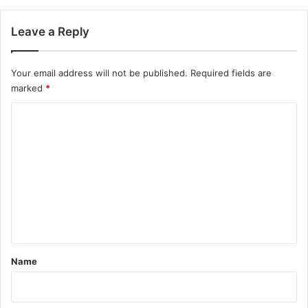
Leave a Reply
Your email address will not be published.
Required fields are
marked
*
C
o
m
m
e
n
t
*
Name