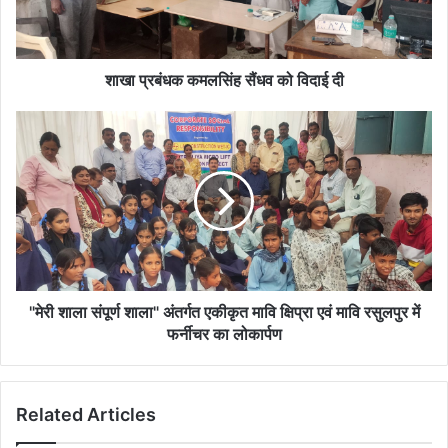
दी
शाखा प्रबंधक कमलसिंह सैंधव को विदाई दी
"मेरी
शाला
संपूर्ण
शाला"
अंतर्गत
एकीकृत
मावि
क्षिप्रा
एवं
मावि
"मेरी शाला संपूर्ण शाला" अंतर्गत एकीकृत मावि क्षिप्रा एवं मावि रसुलपुर में
रसुलपुर
फर्नीचर का लोकार्पण
में
फर्नीचर
का
Related Articles
लोकार्पण