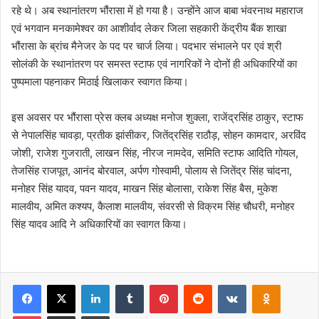
रहे थे। अब स्थानांतरण भौंरासा में हो गया है। उन्होंने आज बाबा भंवरनाथ महाराज
एवं भगवान मनकामेश्वर का आशीर्वाद लेकर जिला सहकारी केंद्रीय बैंक शाखा
भौंरासा के ब्रांच मैनेजर के पद पर चार्ज लिया। पदभार संभालने पर एवं श्री
सोलंकी के स्थानांतरण पर समस्त स्टाफ एवं नागरिकों ने दोनों ही अधिकारियों का
पुष्पमाला पहनाकर मिठाई खिलाकर स्वागत किया।
इस अवसर पर भौंरासा प्रेस क्लब अध्यक्ष मनोज शुक्ला, राजेंद्रसिंह ठाकुर, स्टाफ
से नेपालसिंह चावड़ा, प्रतीक झांसीकर, जितेंद्रसिंह राठौड़, सोहन कामदार, अरविंद
जोशी, राजेश गुजराती, लाखन सिंह, नीरज नामदेव, समिति स्टाफ आदिति गोयल,
तेजसिंह राजपूत, आनंद बोरवाल, अर्पण गोस्वामी, पोलाय से जितेंद्र सिंह चांदना,
मनोहर सिंह यादव, पवन यादव, माखन सिंह बोलासा, राकेश सिंह बैस, मुकेश
मालवीय, अमित कश्यप, कैलाश मालवीय, संवरसी से विक्रम सिंह चौधरी, मनोहर
सिंह यादव आदि ने अधिकारियों का स्वागत किया।
Facebook
X
LinkedIn
Tumblr
Pinterest
Reddit
VKontakte
Odnoklas
Pocket
Share via Email
Print