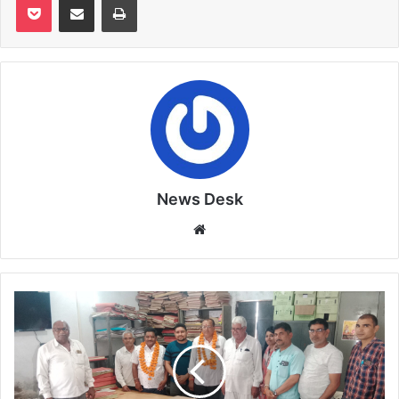
News Desk
Website
शाखा
प्रबंधक
कमलसिंह
सैंधव
को
विदाई