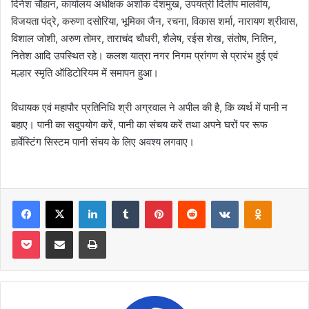
दिनेश चौहान, कार्यालय अधीक्षक अशोक देशमुख, उपयंत्री दिलीप मालवीय,
विजयता पंद्रे, करुणा दसोरिया, भूमिका जैन, रचना, विकास शर्मा, नारायण श्रीवास,
विशाल जोशी, अरुण तोमर, ताराचंद चौधरी, शैलेष, रईस शेख, संतोष, नितिन,
नितेश आदि उपस्थित रहे। कलश यात्रा नगर निगम प्रांगण से प्रारंभ हुई एवं
मल्हार स्मृति ऑडिटोरियम में समापन हुआ।
विधायक एवं महापौर प्रतिनिधि श्री अग्रवाल ने अपील की है, कि व्यर्थ में पानी न
बहाए। पानी का सदुपयोग करें, पानी का संचय करें तथा अपने घरों पर रूफ
हार्वेस्टिंग सिस्टम पानी संचय के लिए अवश्य लगवाए।
Facebook
X
LinkedIn
Tumblr
Pinterest
Reddit
VKontakte
Odnoklas
Pocket
Share via Email
Print