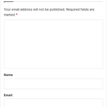
Your email address will not be published.
Required fields are
marked
*
C
o
m
m
e
n
t
*
Name
Email