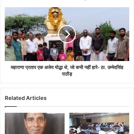
में
नर्मदा
महाराणा
नदी
प्रताप
घाट
एक
पर
अजेय
की
योद्धा
सफाई
थे,
जो
कभी
नहीं
हारे-
महाराणा प्रताप एक अजेय योद्धा थे, जो कभी नहीं हारे- ठा. उम्मेदसिंह
ठा.
राठौड़
उम्मेदसिंह
राठौड़
Related Articles