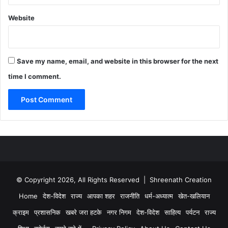
Website
Save my name, email, and website in this browser for the next
time I comment.
© Copyright 2026, All Rights Reserved | Shreenath Creation
Home
देश-विदेश
राज्य
आपका शहर
राजनीति
धर्म-अध्यात्म
खेत-खलियान
क्राइम
प्रशासनिक
खबरे जरा हटके
नगर निगम
देश-विदेश
साहित्य
पर्यटन
राज्य