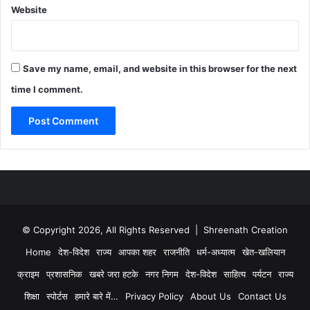
Website
Save my name, email, and website in this browser for the next
time I comment.
© Copyright 2026, All Rights Reserved | Shreenath Creation
Home
देश-विदेश
राज्य
आपका शहर
राजनीति
धर्म-अध्यात्म
खेत-खलियान
क्राइम
प्रशासनिक
खबरे जरा हटके
नगर निगम
देश-विदेश
साहित्य
पर्यटन
राज्य
शिक्षा
स्पोर्टस
हमारे बारे में…
Privacy Policy
About Us
Contact Us