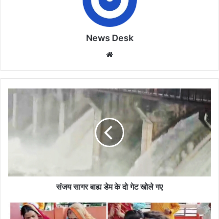
News Desk
Website
संजय
सागर
बाह्य
डेम
के
दो
गेट
खोले
गए
संजय सागर बाह्य डेम के दो गेट खोले गए
पार्थिव
शिवलिंग