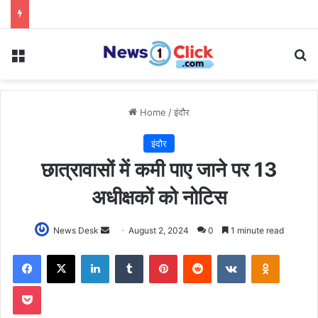
Menu
Se
Home
/
इंदौर
इंदौर
छात्रावासों में कमी पाए जाने पर 13
अधीक्षकों को नोटिस
Send
News Desk
August 2, 2024
0
1 minute read
an
Facebook
X
LinkedIn
Tumblr
Pinterest
Reddit
VKontakte
Odnoklas
email
Pocket