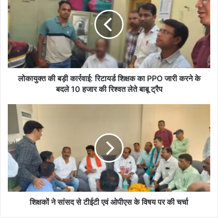
बड़ी
कार्रवाई:
रिटायर्ड
शिक्षक
का
PPO
जारी
करने
लोकायुक्त की बड़ी कार्रवाई: रिटायर्ड शिक्षक का PPO जारी करने के
के
बदले 10 हजार की रिश्वत लेते बाबू ट्रैप
बदले
10
शिक्षकों
हजार
ने
की
सांसद
रिश्वत
से
लेते
टीईटी
बाबू
एवं
ट्रैप
ओपीएस
के
विषय
पर
शिक्षकों ने सांसद से टीईटी एवं ओपीएस के विषय पर की चर्चा
की