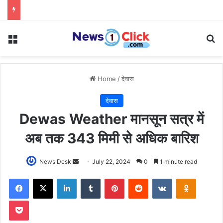
Menu
Se
Home
/
देवास
देवास
Dewas Weather मानसून सत्र में
अब तक 343 मिमी से अधिक बारिश
Send
News Desk
July 22, 2024
0
1 minute read
an
Facebook
X
LinkedIn
Tumblr
Pinterest
Reddit
VKontakte
Odnoklas
email
Pocket