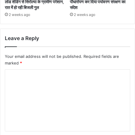
लोड शेडिंग से सिरोल्या के ग्रामीण परेशान,
पौधारोपण कर दिया पर्यावरण संरक्षण का
रात में हो रही बिजली गुल
संदेश
2 weeks ago
2 weeks ago
Leave a Reply
Your email address will not be published.
Required fields are
marked
*
C
o
m
m
e
n
t