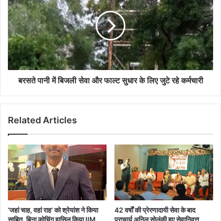
में
बिजली
सेवा
और
फाल्ट
सुधार
के
लिए
बरसते पानी में बिजली सेवा और फाल्ट सुधार के लिए जुटे रहे कर्मचारी
जुटे
रहे
कर्मचारी
Related Articles
‘जहां चाह, वहां राह’ को श्रेयांश ने किया
42 वर्षों की प्रेरणादायी सेवा के बाद
साबित, बिना कोचिंग हासिल किया IIM
प्राचार्य अनिल सोलंकी हुए सेवानिवृत्त