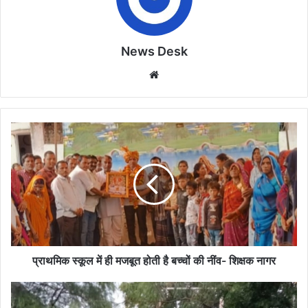
News Desk
Website
प्राथमिक
स्कूल
में
ही
मजबूत
होती
है
बच्चों
की
नींव-
प्राथमिक स्कूल में ही मजबूत होती है बच्चों की नींव- शिक्षक नागर
शिक्षक
नागर
बरसते
पानी