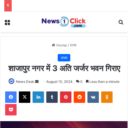
Menu
Se
Home
/
राज्य
राज्य
शाजापुर नगर में 3 अति जर्जर भवन गिराए
Send
News Desk
August 10, 2024
0
Less than a minute
an
Facebook
X
LinkedIn
Tumblr
Pinterest
Reddit
VKontakte
Odnoklas
email
Pocket