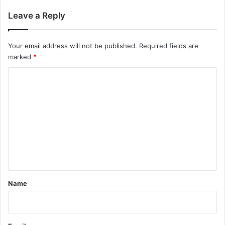
Leave a Reply
Your email address will not be published.
Required fields are
marked
*
C
o
m
m
e
n
t
*
Name