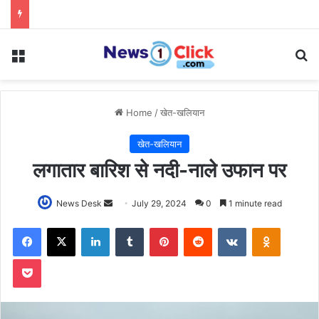
Menu
Se
Home
/
खेत-खलियान
खेत-खलियान
लगातार बारिश से नदी-नाले उफान पर
Send
News Desk
July 29, 2024
0
1 minute read
an
Facebook
X
LinkedIn
Tumblr
Pinterest
Reddit
VKontakte
Odnoklas
email
Pocket