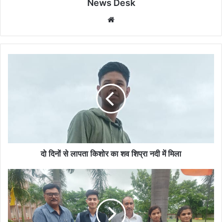
News Desk
Website
दो
दिनों
से
लापता
किशोर
का
शव
शिप्रा
नदी
में
दो दिनों से लापता किशोर का शव शिप्रा नदी में मिला
मिला
मध्य
प्रदेश
पर्यटन
क्विज
2024