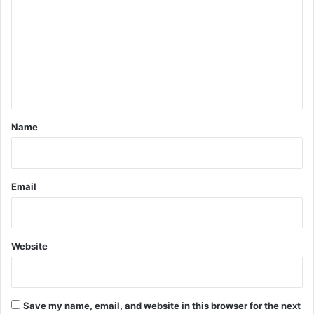
m
m
e
n
t
*
Name
Email
Website
Save my name, email, and website in this browser for the next