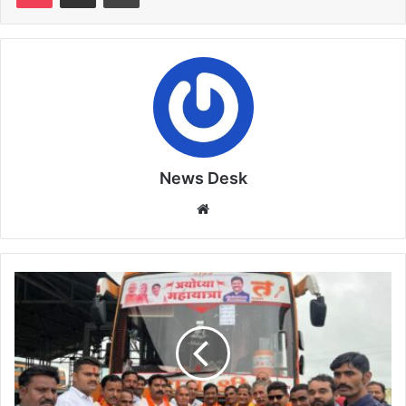
News Desk
Website
अयोध्याधाम
के
लिए
780
यात्री
टोंकखुर्द
से