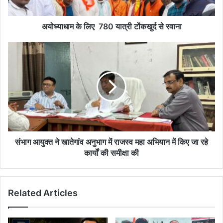
रवाना
अयोध्याधाम के लिए 780 यात्री टोंकखुर्द से रवाना
संभाग
आयुक्त
ने
खातेगांव
अनुभाग
में
राजस्व
महा
अभियान
में
संभाग आयुक्त ने खातेगांव अनुभाग में राजस्व महा अभियान में किए जा रहे
किए
कार्यों की समीक्षा की
जा
रहे
कार्यों
Related Articles
की
समीक्षा
की