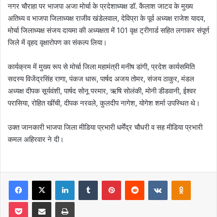
नगर चौराहा पर भाजपा अजा मोर्चा के प्रदेशाध्यक्ष डॉ. कैलाश जाटव के मुख्य
अतिध्य व भाजपा जिलाध्यक्ष राजीव खंडेलवाल, देविप्रा के पूर्व अध्यक्ष राजेश यादव,
मोर्चा जिलाध्यक्ष संजय दायमा की अध्यक्षता में 101 वृक्ष ट्रीगार्ड सहित लगाकर संपूर्ण
जिले में वृहद वृक्षारोपण का संकल्प लिया।
कार्यक्रम में मुख्य रूप से मोर्चा जिला महामंत्री मनीष डांगी, प्रदेश कार्यसमिति
सदस्य विजेंद्रसिंह राणा, पंकज धारू, पार्षद अजय तोमर, संजय ठाकुर, मंडल
अध्यक्ष दीपक सूर्यवंशी, पार्षद सोनू परमार, ऋषि सोलंकी, मोनी डीडवानी, ईश्वर
परासिया, रोहित खींची, दीपक नरवले, कुलदीप नागेश, योगेश शर्मा उपस्थित थे।
उक्त जानकारी भाजपा जिला मीडिया प्रभारी धर्मेंद्र चौधरी व सह मीडिया प्रभारी
कमल अहिरवार ने दी।
Facebook
X
LinkedIn
Tumblr
Pinterest
Reddit
VKontakte
Odnoklas
Pocket
Share via Email
Print