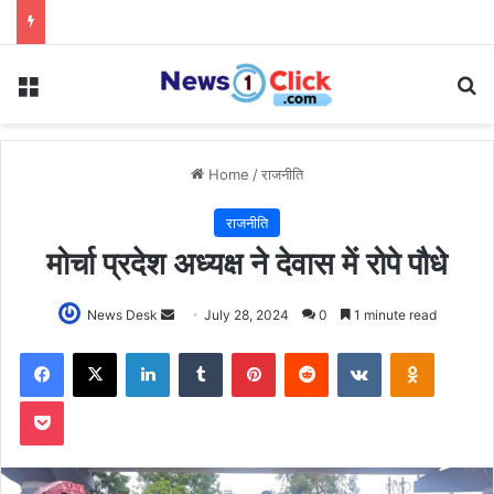
Menu
Se
Home
/
राजनीति
राजनीति
मोर्चा प्रदेश अध्यक्ष ने देवास में रोपे पौधे
Send
News Desk
July 28, 2024
0
1 minute read
an
Facebook
X
LinkedIn
Tumblr
Pinterest
Reddit
VKontakte
Odnoklas
email
Pocket