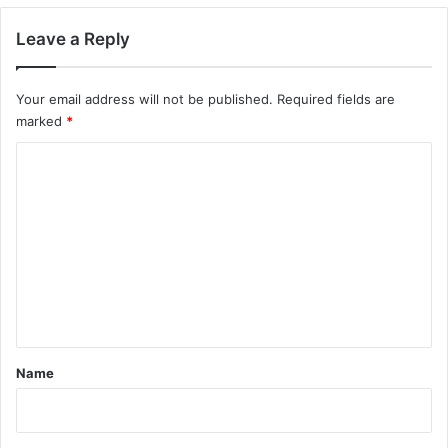
Leave a Reply
Your email address will not be published.
Required fields are
marked
*
C
o
m
m
e
n
t
*
Name