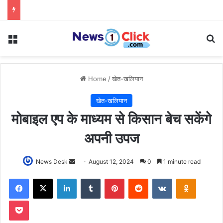
Menu
Se
Home
/
खेत-खलियान
खेत-खलियान
मोबाइल एप के माध्यम से किसान बेच सकेंगे
अपनी उपज
Send
News Desk
August 12, 2024
0
1 minute read
an
Facebook
X
LinkedIn
Tumblr
Pinterest
Reddit
VKontakte
Odnoklas
email
Pocket