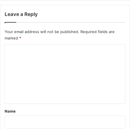
Leave a Reply
Your email address will not be published.
Required fields are
marked
*
C
o
m
m
e
n
t
*
Name