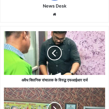
News Desk
Website
अवैध
क्लिनिक
संचालक
के
विरुद्ध
एफआईआर
दर्ज
अवैध क्लिनिक संचालक के विरुद्ध एफआईआर दर्ज
उत्कृष्ट
विद्यालय
की
छात्रा