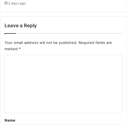
2 days ago
Leave a Reply
Your email address will not be published.
Required fields are
marked
*
C
o
m
m
e
n
t
*
Name