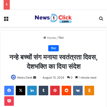
Menu
Se
Home
/
शिक्षा
शिक्षा
नन्हे बच्चों संग मनाया स्वतंत्रता दिवस,
देशभक्ति का दिया संदेश
Send
News Desk
August 15, 2024
0
1 minute read
an
Facebook
X
LinkedIn
Tumblr
Pinterest
Reddit
VKontakte
Odnoklas
email
Pocket