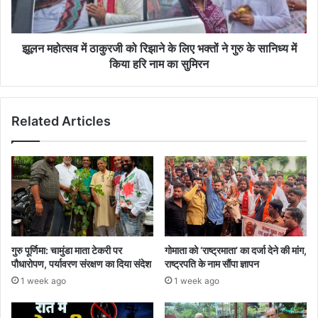
के
लिए
भक्तों
ने
झूलन महोत्सव में ठाकुरजी को रिझाने के लिए भक्तों ने गुरु के सानिध्य में
गुरु
किया हरि नाम का सुमिरन
के
सानिध्य
में
Related Articles
किया
हरि
नाम
का
सुमिरन
गुरु पूर्णिमा: चामुंडा माता टेकरी पर
गोमाता को ‘राष्ट्रमाता’ का दर्जा देने की मांग,
पौधारोपण, पर्यावरण संरक्षण का दिया संदेश
राष्ट्रपति के नाम सौंपा ज्ञापन
1 week ago
1 week ago