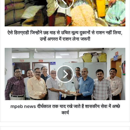
माह
से
उचित
मूल्‍य
दुकानों
से
ऐसे हितग्राही जिन्‍होंने छह माह से उचित मूल्‍य दुकानों से राशन नहीं लिया,
राशन
उन्हें अगस्‍त में राशन लेना जरूरी
नहीं
लिया,
mpeb
उन्हें
news
अगस्‍त
दीर्घकाल
में
तक
राशन
याद
लेना
रखे
जरूरी
जाते
है
शासकीय
सेवा
mpeb news दीर्घकाल तक याद रखे जाते है शासकीय सेवा में अच्छे
में
कार्य
अच्छे
कार्य