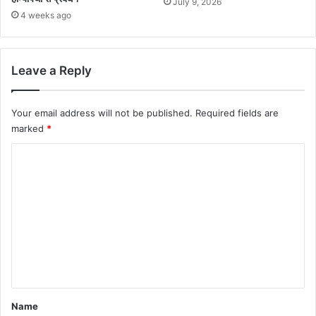
July 9, 2026
4 weeks ago
Leave a Reply
Your email address will not be published.
Required fields are
marked
*
C
o
m
m
e
n
t
*
Name