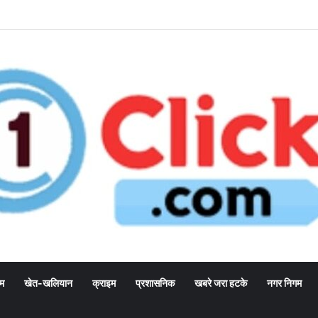
्म
खेत-खलियान
क्राइम
प्रशासनिक
खबरे जरा हटके
नगर निगम