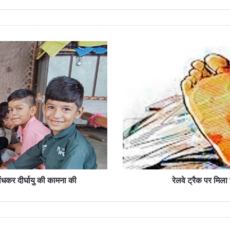
रेलवे
ट्रैक
पर
मिला
युवक
का
शव,
घर
से
बिना
बताए
निकला
था
बांधकर दीर्घायु की कामना की
रेलवे ट्रैक पर मिल