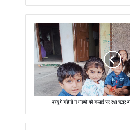
बरदू
में
बहिनों
ने
भाइयों
की
कलाई
पर
रक्षा
सूत्र
बांधकर
दीर्घायु
की
बरदू में बहिनों ने भाइयों की कलाई पर रक्षा सूत्र 
कामना
की