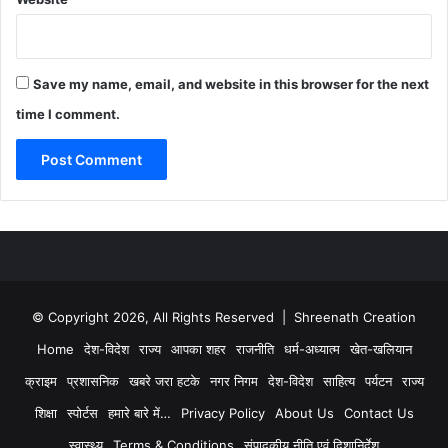
Save my name, email, and website in this browser for the next
time I comment.
© Copyright 2026, All Rights Reserved | Shreenath Creation
Home
देश-विदेश
राज्य
आपका शहर
राजनीति
धर्म-अध्यात्म
खेत-खलियान
क्राइम
प्रशासनिक
खबरे जरा हटके
नगर निगम
देश-विदेश
साहित्य
पर्यटन
राज्य
शिक्षा
स्पोर्टस
हमारे बारे में…
Privacy Policy
About Us
Contact Us
स्वास्थ्य
Terms & Conditions
संपादकीय नीति एवं दिशानिर्देश