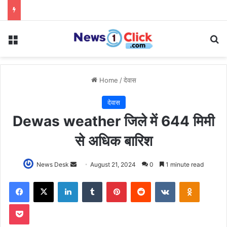
Menu
Se
Home
/
देवास
देवास
Dewas weather जिले में 644 मिमी
से अधिक बारिश
Send
News Desk
August 21, 2024
0
1 minute read
an
Facebook
X
LinkedIn
Tumblr
Pinterest
Reddit
VKontakte
Odnoklas
email
Pocket