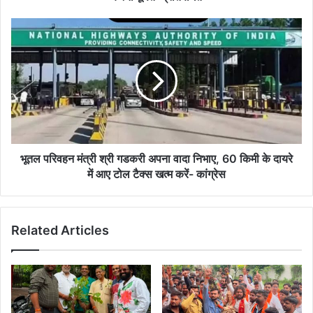
आपत्तिजनक
नारों,
भूतल
संदेशों
परिवहन
के
मंत्री
बैनर
श्री
पोस्टर
गडकरी
फ्लेक्स
अपना
लेकर
वादा
प्रदर्शन
निभाए,
करना
60
पूर्णतः
किमी
भूतल परिवहन मंत्री श्री गडकरी अपना वादा निभाए, 60 किमी के दायरे
प्रतिबंधित
के
में आए टोल टैक्स खत्म करें- कांग्रेस
दायरे
में
आए
Related Articles
टोल
टैक्स
खत्म
करें-
कांग्रेस