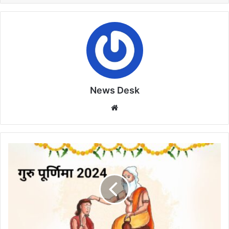
News Desk
Website
प्रधानमंत्री
कॉलेज
ऑफ
एक्सीलेंस
में
उत्साह
के
साथ