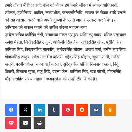
हमारे जीवन में शिक्षा रूपी बीज को बोकर हमें हमारे जीवन में सफल अधिकारी,
डॉक्टर, इंजीनियर, वकील, न्यायाधीश, जनप्रतिनिधि, समाज के सेवक आदि बनाने
की राह आसान करने वाले अपने गुरुओं के प्रति आभार प्रकट करने के इस
अभियान को सफल बनाने की अपील संस्था महात्मा मध्य
प्रदेश सचिव वर्षासिंह नेगी, संचालक मंडल प्रमुख अभिमन्यु यादव, वरिष्ठ पत्रकार
रूपेश मेहता, जितेंद्रसिंह ठाकुर, अभिजीतसिंह बेस, रविंद्रसिंह तंवर, प्रीति सिंह,
कनिका सिंह, विक्रमसिंह मालवीय, समंदरसिंह चौहान, अजय शर्मा, मनीष सारसिया,
गोपालसिंह ठाकुर, रमेश मालवीय कोठरी, महेंद्रसिंह चौहान, सुषमा सोनी, मनीषा
खत्री, परवीन शेख, सपना श्रीवास्तव, सुरेंद्रसिंह खींची, रिजवाना खान, बिंदु
तिवारी, विशाला गुप्ता, मंजू शिंदे, वंदना जैन, कर्णिका सिंह, उषा जोशी, मोहनसिंह
चौहान सहित संस्था महात्मा मध्यप्रदेश की संपूर्ण टीम ने की है।
Facebook
X
LinkedIn
Tumblr
Pinterest
Reddit
VKontakte
Odnoklas
Pocket
Share via Email
Print