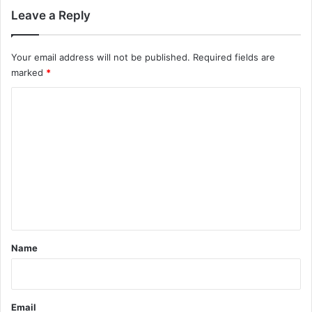
Leave a Reply
Your email address will not be published.
Required fields are
marked
*
C
o
m
m
e
n
t
*
Name
Email