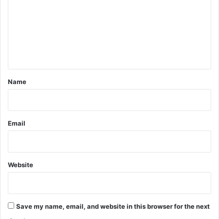
m
m
e
n
t
*
Name
Email
Website
Save my name, email, and website in this browser for the next