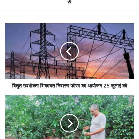
Website
विद्युत
उपभोक्ता
शिकायत
निवारण
फोरम
का
आयोजन
25
जुलाई
को
विद्युत उपभोक्ता शिकायत निवारण फोरम का आयोजन 25 जुलाई को
खुशियों
की
दास्‍तां:
मुकुंदगढ़
के
किसान
अजय