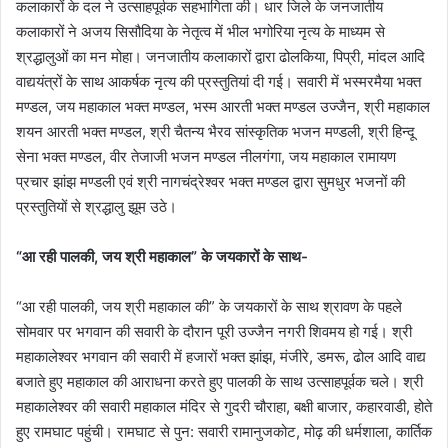
कलाकारों के दल ने उत्साहपूर्वक सहभागिता की। धार जिले के जनजातीय
कलाकारों ने अजय सिसौदिया के नेतृत्व में भील भगोरिया नृत्य के माध्यम से
श्रद्धालुओं का मन मोहा। जनजातीय कलाकारों द्वारा ढोलकिया, पिप्री, मांदल आदि
वाद्ययंत्रों के साथ आकर्षक नृत्य की प्रस्तुतियां दी गई। सवारी में भस्मरमैया भक्त
मण्डल, जय महाकाल भक्त मण्डल, भस्म आरती भक्त मण्डल उज्जैन, श्री महाकाल
शयन आरती भक्त मण्डल, श्री चैतन्य भैरव सांस्कृतिक भजन मण्डली, श्री हिन्दू
सेना भक्त मण्डल, वीर तेजाजी भजन मण्डल नीलगंगा, जय महाकाल रामायण
प्रचार झांझ मण्डली एवं श्री नागचंद्रेश्वर भक्त मण्डल द्वारा सुमधुर भजनों की
प्रस्तुतियों से श्रद्धालु झूम उठे।
“आ रही पालकी, जय श्री महाकाल” के जयकारों के साथ-
“आ रही पालकी, जय श्री महाकाल की” के जयकारों के साथ श्रावण के पहले
सोमवार पर भगवान की सवारी के दौरान पूरी उज्जैन नगरी शिवमय हो गई। श्री
महाकालेश्‍वर भगवान की सवारी में हजारों भक्‍त झांझ, मंजीरे, डमरू, ढोल आदि वाद्य
बजाते हुए महाकाल की आराधना करते हुए पालकी के साथ उत्साहपूर्वक चले। श्री
महाकालेश्‍वर की सवारी महाकाल मंदिर से गुदरी चौराहा, बक्षी बाजार, कहारवाडी, होते
हुए रामघाट पहुंची। रामघाट से पुन: सवारी रामानुजकोट, मोढ़ की धर्मशाला, कार्तिक