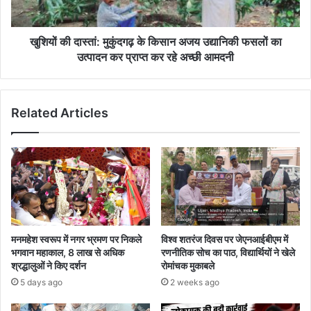
उद्यानिकी
फसलों
का
खुशियों की दास्‍तां: मुकुंदगढ़ के किसान अजय उद्यानिकी फसलों का
उत्पादन
उत्पादन कर प्राप्त कर रहे अच्‍छी आमदनी
कर
प्राप्त
कर
Related Articles
रहे
अच्‍छी
आमदनी
मनमहेश स्वरूप में नगर भ्रमण पर निकले
विश्व शतरंज दिवस पर जेएनआईबीएम में
भगवान महाकाल, 8 लाख से अधिक
रणनीतिक सोच का पाठ, विद्यार्थियों ने खेले
श्रद्धालुओं ने किए दर्शन
रोमांचक मुकाबले
5 days ago
2 weeks ago