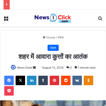
Menu
Se
Home
/
देवास
देवास
शहर में आवारा कुत्तों का आतंक
Send
News Desk
August 12, 2024
0
1 minute read
an
Facebook
X
LinkedIn
Tumblr
Pinterest
Reddit
VKontakte
Odnoklas
email
Pocket