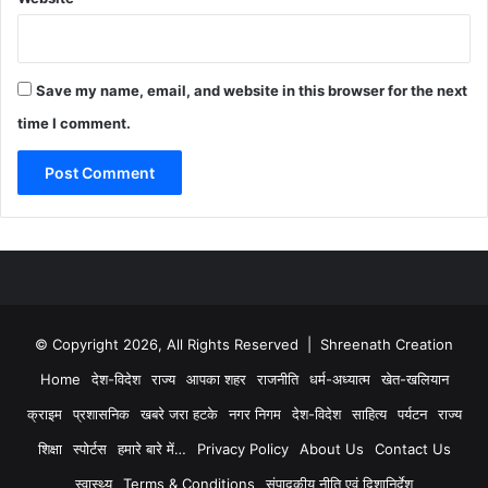
Save my name, email, and website in this browser for the next
time I comment.
© Copyright 2026, All Rights Reserved | Shreenath Creation
Home
देश-विदेश
राज्य
आपका शहर
राजनीति
धर्म-अध्यात्म
खेत-खलियान
क्राइम
प्रशासनिक
खबरे जरा हटके
नगर निगम
देश-विदेश
साहित्य
पर्यटन
राज्य
शिक्षा
स्पोर्टस
हमारे बारे में…
Privacy Policy
About Us
Contact Us
स्वास्थ्य
Terms & Conditions
संपादकीय नीति एवं दिशानिर्देश