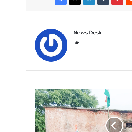
News Desk
Website
उत्साह
व
उमंग
से
मनाया
आजादी
का