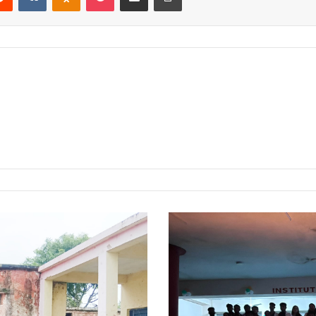
कोलकाता
में
जूनियर
डॉक्टर
की
दुष्कर्म
के