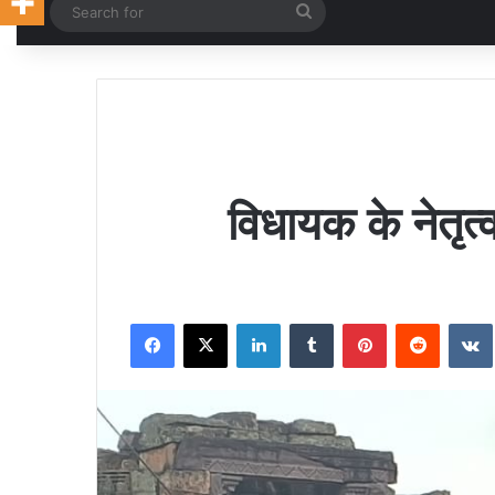
Random Article
Search
for
विधायक के नेतृत्
Facebook
X
LinkedIn
Tumblr
Pinterest
Reddit