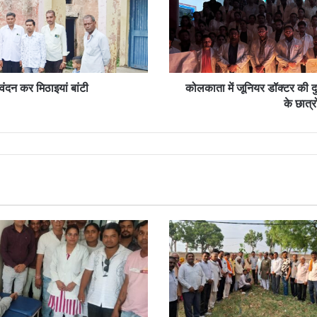
बाद
हत्या
के
विरोध
में
अमलतास
वंदन कर मिठाइयां बांटी
कोलकाता में जूनियर डॉक्टर की दु
मेडिकल
के छात्र
कॉलेज
के
छात्रों
ने
निकाला
मोमबत्ती
शांति
मार्च