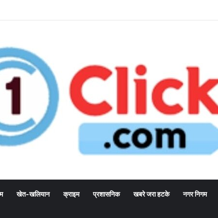
्म
खेत-खलियान
क्राइम
प्रशासनिक
खबरे जरा हटके
नगर निगम