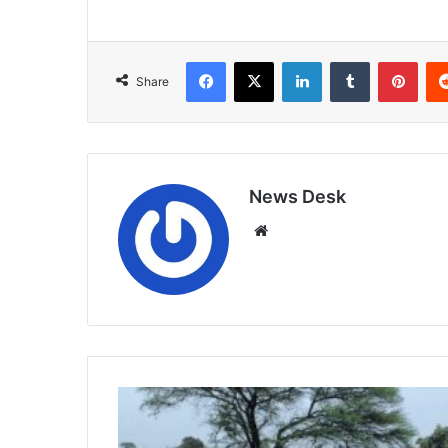
Facebook
X
LinkedIn
Tumblr
Pint
Share
News Desk
Website
आबकारी
विभाग
ने