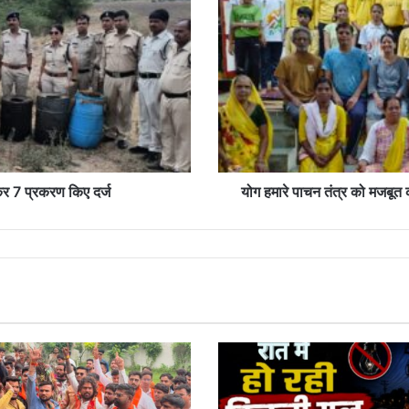
तंत्र
को
मजबूत
करता
है
और
मन
की
एकाग्रता
बढ़ाता
ई कर 7 प्रकरण किए दर्ज
योग हमारे पाचन तंत्र को मजबूत 
है-
गायत्री
परिवार