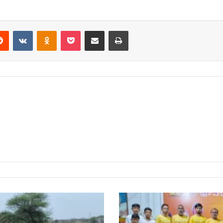
erest
Reddit
VKontakte
Odnoklassniki
Pocket
Share via Email
Print
योग
हमारे
पाचन