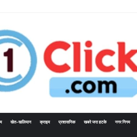
्म
खेत-खलियान
क्राइम
प्रशासनिक
खबरे जरा हटके
नगर निगम