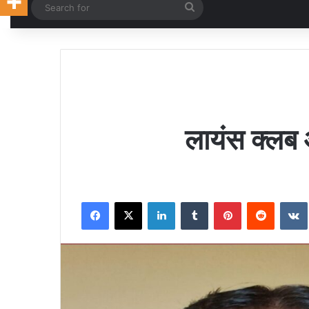
Random Article
Search
for
लायंस क्लब 
Facebook
X
LinkedIn
Tumblr
Pinterest
Reddit