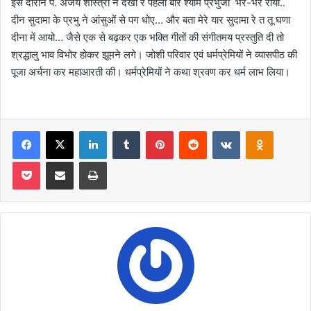
इस दौरान पं. अजय शास्त्री ने देखो रे पहली बार श्याम प्रभुजी भर-भर रोया..
दीन सुदामा के प्रभु ने आंसुओं से पग धोए… और बता मेरे यार सुदामा रे त तू घणा
दीना में आयो… जैसे एक से बढ़कर एक भक्ति गीतों की संगीतमय प्रस्तुति दी तो
श्रद्धालु भाव विभोर होकर झूमने लगे। जोशी परिवार एवं धर्मप्रेमियों ने व्यासपीठ की
पूजा अर्चना कर महाआरती की। धर्मप्रेमियों ने कथा श्रवण कर धर्म लाभ लिया।
Facebook
X
LinkedIn
Tumblr
Pinterest
Reddit
VKontakte
Odnoklas
Pocket
Share via Email
Print