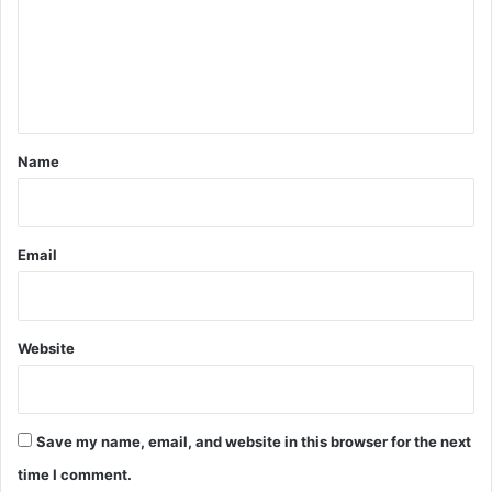
m
e
n
t
*
Name
Email
Website
Save my name, email, and website in this browser for the next
time I comment.