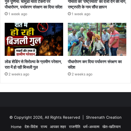
गुरु पूर्णिमा: चामुंडा माता टेकरी पर
गोमाता को ‘राष्ट्रमाता’ का दर्जा देने की मांग,
पौधारोपण, पर्यावरण संरक्षण का दिया संदेश
राष्ट्रपति के नाम सौंपा ज्ञापन
1 week ago
1 week ago
लोड शेडिंग से सिरोल्या के ग्रामीण परेशान,
पौधारोपण कर दिया पर्यावरण संरक्षण का
रात में हो रही बिजली गुल
संदेश
2 weeks ago
2 weeks ago
© Copyright 2026, All Rights Reserved | Shreenath Creation
Home
देश-विदेश
राज्य
आपका शहर
राजनीति
धर्म-अध्यात्म
खेत-खलियान