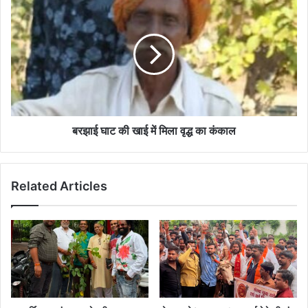
घाट
की
खाई
में
मिला
वृद्ध
का
कंकाल
बरझाई घाट की खाई में मिला वृद्ध का कंकाल
Related Articles