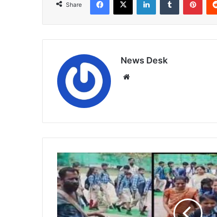
Share
News Desk
Website
सीएम
राइज
स्कूल
में
ढोल-
ताशों