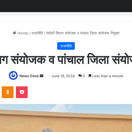
Home
/
राजनीति
/
पंचोली विभाग संयोजक व पांचाल जिला संयोजक नियुक्त
राजनीति
भाग संयोजक व पांचाल जिला संयो
Send
News Desk
June 18, 2024
0
Less than a minute
an
VKontakte
Odnoklassniki
Pocket
email