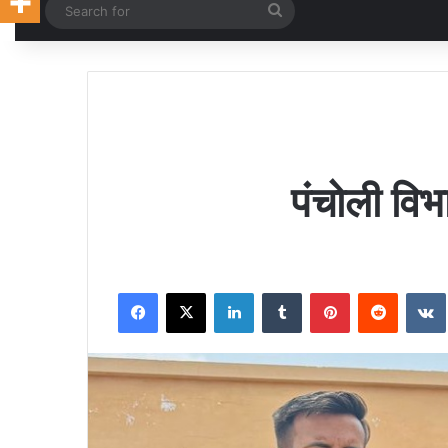
Random Article
Search
for
पंचोली वि
Facebook
X
LinkedIn
Tumblr
Pinterest
Reddit