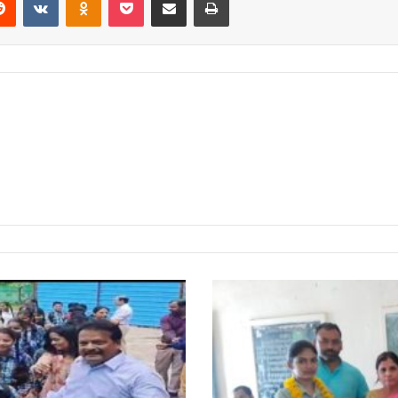
पीएम
श्री
स्कूल
में
हर्षोल्लास
के