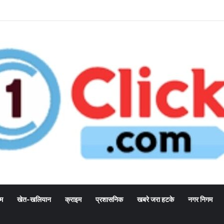
्म
खेत-खलियान
क्राइम
प्रशासनिक
खबरे जरा हटके
नगर निगम