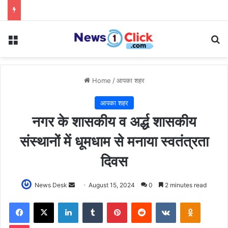
Menu
Se
Home
/
आपका शहर
आपका शहर
नगर के शासकीय व अर्द्ध शासकीय
संस्थानों में धूमधाम से मनाया स्वतंत्रता
दिवस
Send
News Desk
August 15, 2024
0
2 minutes read
an
Facebook
X
LinkedIn
Tumblr
Pinterest
Reddit
VKontakte
Odnoklas
email
Pocket