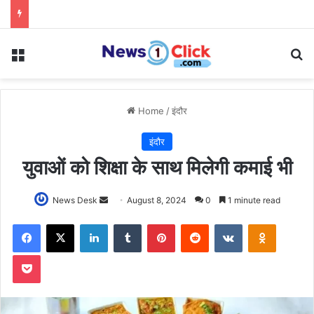
Menu
Se
Home
/
इंदौर
इंदौर
युवाओं को शिक्षा के साथ मिलेगी कमाई भी
Send
News Desk
August 8, 2024
0
1 minute read
an
Facebook
X
LinkedIn
Tumblr
Pinterest
Reddit
VKontakte
Odnoklas
email
Pocket