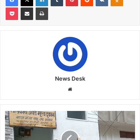
Pocket
Share via Email
Print
News Desk
Website
निःशुल्क
राशन
के
पैसे