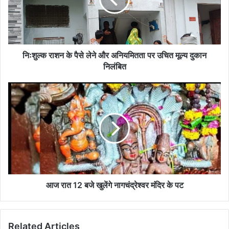
लेने
और
अनियमितता
पर
उचित
मूल्य
निःशुल्क राशन के पैसे लेने और अनियमितता पर उचित मूल्य दुकान
दुकान
निलंबित
निलंबित
आज
रात
12
बजे
खुलेंगे
नागचंद्रेश्वर
मंदिर
के
पट
आज रात 12 बजे खुलेंगे नागचंद्रेश्वर मंदिर के पट
Related Articles